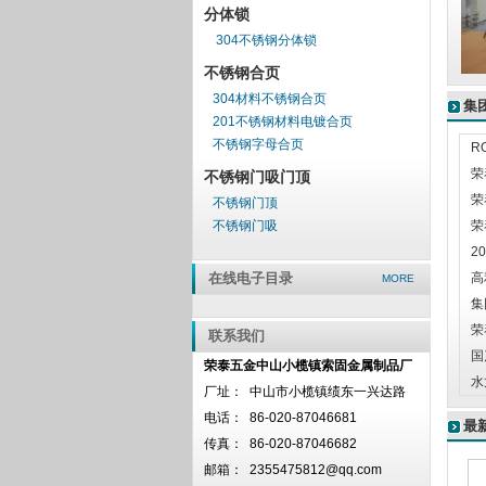
分体锁
304不锈钢分体锁
不锈钢合页
304材料不锈钢合页
集
201不锈钢材料电镀合页
不锈钢字母合页
R
荣
不锈钢门吸门顶
荣
不锈钢门顶
不锈钢门吸
荣
2
在线电子目录
高
MORE
集
荣
联系我们
国
荣泰五金中山小榄镇索固金属制品厂
水
厂址：
中山市小榄镇绩东一兴达路
电话：
86-020-87046681
最
传真：
86-020-87046682
邮箱：
2355475812@qq.com