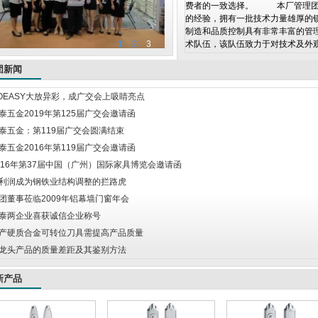
费者的一致选择。 本厂管理团队
的经验，拥有一批技术力量雄厚的
制造和品质控制具有非常丰富的管
1
2
3
术队伍，该队伍致力于对技术及外观的
团新闻
OEASY大放异彩，成广交会上吸睛亮点
泰五金2019年第125届广交会邀请函
泰五金：第119届广交会圆满结束
泰五金2016年第119届广交会邀请函
016年第37届中国（广州）国际家具博览会邀请函
利润成为钢铁业结构调整的拦路虎
团董事莅临2009年铝幕墙门窗年会
泰两企业喜获诚信企业称号
产硬质合金可转位刀具需提高产品质量
龙头产品的质量差距及其鉴别方法
新产品